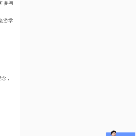
并参与
会游学
理念，