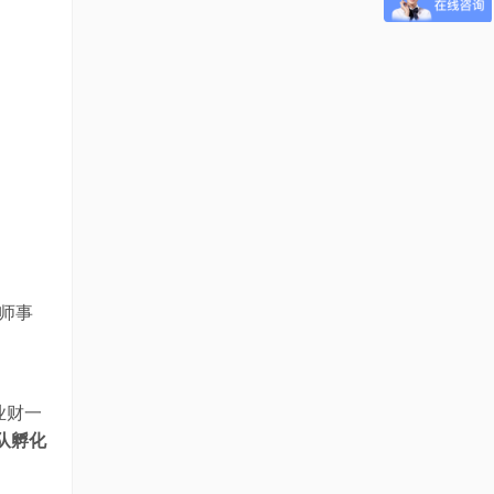
师事
业财一
队孵化