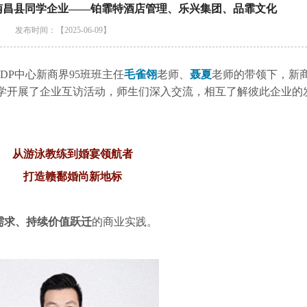
南昌县同学企业——铂霏特酒店管理、乐兴集团、品霏文化
发布时间：【2025-06-09】
DP中心新商界95班班主任
毛雀翎
老师、
聂夏
老师的带领下，新
学开展了企业互访活动，师生们深入交流，相互了解彼此企业的
从游泳教练到婚宴领航者
打造赣鄱婚尚新地标
需求、持续价值跃迁
的商业实践。