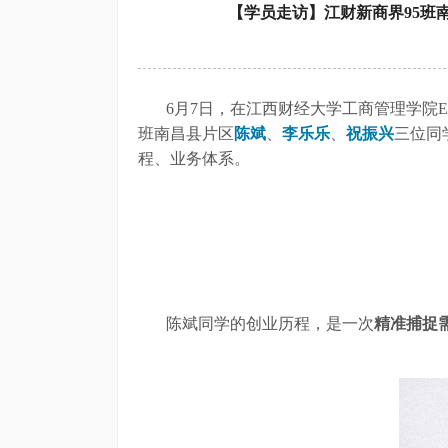
【学员走访】江财新商界95班
6月7日，在江西财经大学工商管理学院E
班南昌县片区
陈斌
、
李乐乐
、
祝振兴
三位同
程、业务体系。
陈斌同学的创业历程，是一次
精准捕捉