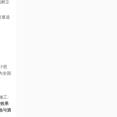
域树立
发展道
计哲
为
全国
施工-
计效果
地与酒