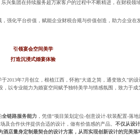
，乐兴集团在持续服务超万家客户的过程中不断精进，在
财税领
域，强化平台价值，
赋能企业财税合规与价值创造，助力企业在
引领宴会空间美学
打造沉浸式婚宴体验
学于
2013年7月创立，根植江西，怀抱“
大道之简，通变致久
”的设
设，以专业能力为婚宴空间赋予独特美学与情感氛围，致力于成
的
全链路服务能力
，凭借
“项目策划定位-创意设计-软装配置-落地
市场及合作伙伴提供合适的设计，做有价值感的产品。
不仅从设
为酒店量身定制最契合的设计方案，从而实现创新设计的完美落