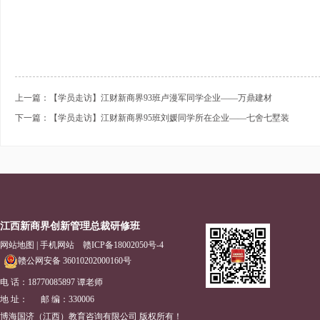
上一篇：【学员走访】江财新商界93班卢漫军同学企业——万鼎建材
下一篇：【学员走访】江财新商界95班刘媛同学所在企业——七舍七墅装
江西新商界创新管理总裁研修班
网站地图
|
手机网站
赣ICP备18002050号-4
赣公网安备 36010202000160号
电 话：18770085897 谭老师
地 址： 邮 编：330006
博海国济（江西）教育咨询有限公司 版权所有！