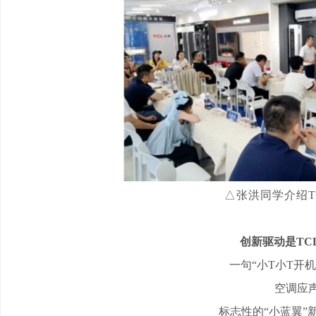
△张洪同学介绍T
创新驱动是
TC
一句
“小T小T开机
空调应
标志性的
“小蓝翼”