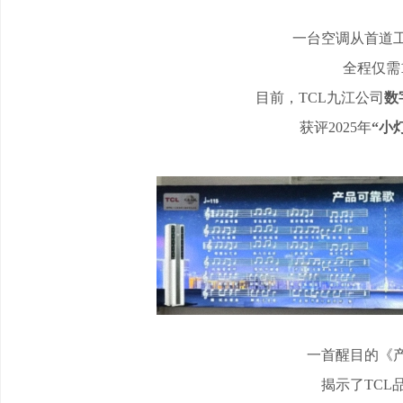
一台空调从首道
全程仅需
目前，
TCL九江公司
数
获评
2025年
“小
一首醒目的《
揭示了
TCL