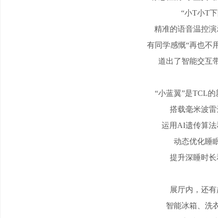
“小T小T
精准的语音温控演
有同学感慨
“再也不
道出了智能交互
“小蓝翼”是TCL
搭载毫米波雷
运用
AI遗传算法
动态优化睡
提升深睡时长
展厅内，还有
智能冰箱、洗