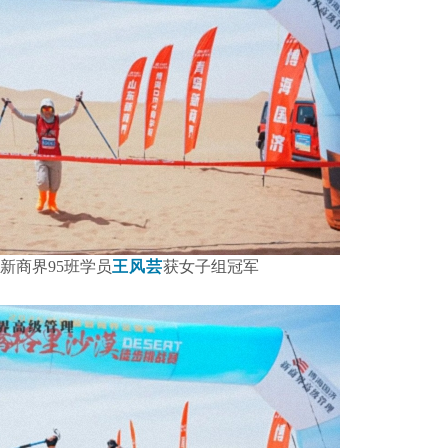
新商界95班学员
王风芸
获女子组冠军