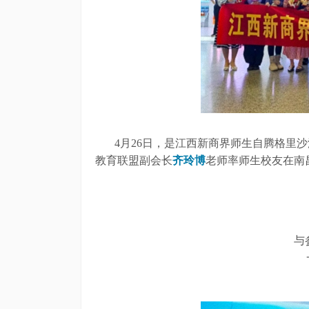
4月26日，是江西新商界师生自腾格里
教育联盟副会长
齐玲博
老师率师生校友在南
与