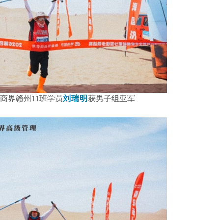
商界赣州11班学员
刘瑞明
获男子组亚军