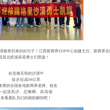
沙漠载誉归来的好日子！江西新商界EDP中心创建主任、新商界全
昌昌北机场喜迎勇士们凯旋！
在浩瀚无垠的沙漠中
徒步征战
68公里
参赛的全国各地新商界老师、校友
一起
逆风沙、忍曝晒、跃高坡
来看看队员们的精彩瞬间吧！