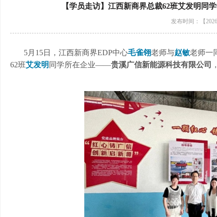
【学员走访】江西新商界总裁62班艾发明同
发布时间：【2026-
5月15日，江西
新商界
EDP中心
毛雀翎
老师与
赵敏
老师一
62班
艾发明
同学所在企业
——
贵溪广信新能源科技有限公司