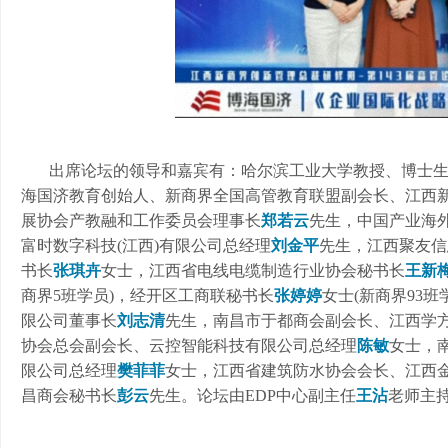
出席论坛的领导和嘉宾有：哈尔滨工业大学教授、博士
海国济教育创始人、新商界全国高管教育联盟副会长、江西
展协会产教融和工作委员会理事长
郑若云
先生，中国产业海
富时数字科技
(江西)有限公司总经理
刘金平
先生，江西聚友信
书长
张琪卉
女士，江西省电线电缆制造行业协会秘书长
王新
商界5班学员)，经开区工商联秘书长
张婷婷
女士
(新商界93
限公司董事长
刘志清
先生，南昌市于都商会副会长、江西学
协会总会副会长、云控智能科技有限公司总经理
陈敏
女士，
限公司总经理
樊菲菲
女士，江西省建筑防水协会会长、江西
昌商会秘书长
彭云
先生。论坛由
EDP中心副主任
王沾
老师主