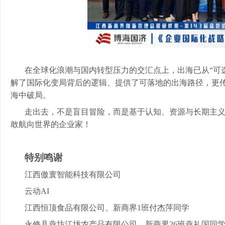
在全球化浪潮与国内转型压力的交汇点上，出海已从
“可
解了国际化变局背后的逻辑、提供了可落地的出海路径，更
海中破局。
走出去，不是盲目冒险，而是基于认知、资源与长期主
敢航向世界的企业家！
特别鸣谢
江西傲寰智能科技有限公司
云动
AI
江西恒顶食品有限公司、新商界
1班付杰萍同学
永修县燕坊江垅农产品有限公司、新商界
26班燕礼国同