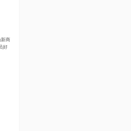
为新商
员好